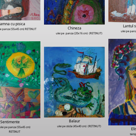
amna cu pisica
Lantul s
Chineza
pe panza (55x45 cm) RETINUT
ulei pe panz
ulei pe panza (20x16 cm) (RETINUT)
Balaur
Sentimente
ulei pe sticla (45x40 cm) (RETINUT)
ulei pe panza (55x45 cm)
El
RETINUT
temp