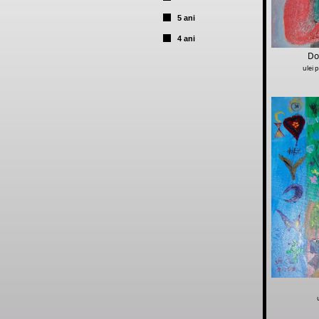
5 ani
4 ani
Do
ulei 