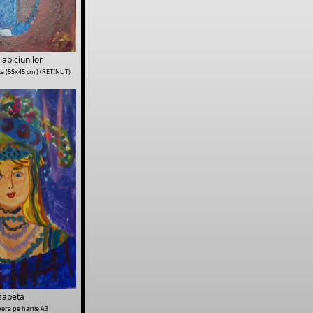
labiciunilor
a (55x45 cm ) (RETINUT)
isabeta
era pe hartie A3