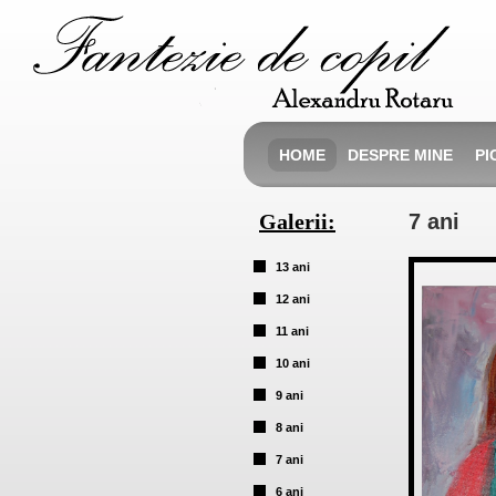
HOME
DESPRE MINE
PI
Galerii:
7 ani
13 ani
12 ani
11 ani
10 ani
9 ani
8 ani
7 ani
6 ani